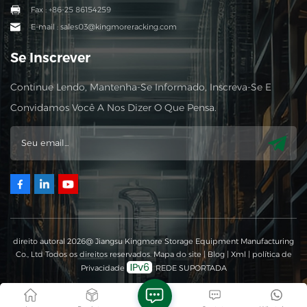
Fax : +86-25 86154259
E-mail : sales03@kingmoreracking.com
Se Inscrever
Continue Lendo, Mantenha-Se Informado, Inscreva-Se E
Convidamos Você A Nos Dizer O Que Pensa.
direito autoral 2026@ Jiangsu Kingmore Storage Equipment Manufacturing
Co., Ltd Todos os direitos reservados.
Mapa do site
|
Blog
|
Xml
|
política de
Privacidade
REDE SUPORTADA