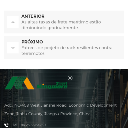
ANTERIOR
As altas taxas de frete marítimo estão
diminuindo gradualmente.
PRÓXIMO
Fatores de projeto de rack resilientes contra
terremotos
Add: NO.409 West Jianshe Road, Economic Development
Zone, Jinhu County, Jiangsu Province, China
Tel : +86-25 86154260