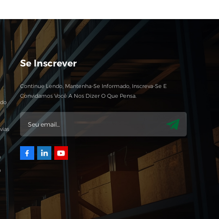
Se Inscrever
Continue Lendo, Mantenha-Se Informado, Inscreva-Se E
Convidamos Você A Nos Dizer O Que Pensa.
ado
vias
m
o