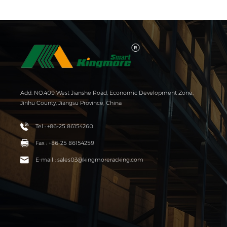
Add: NO.409 West Jianshe Road, Economic Development Zone,
Jinhu County, Jiangsu Province, China
Tel : +86-25 86154260
Fax : +86-25 86154259
E-mail : sales03@kingmoreracking.com