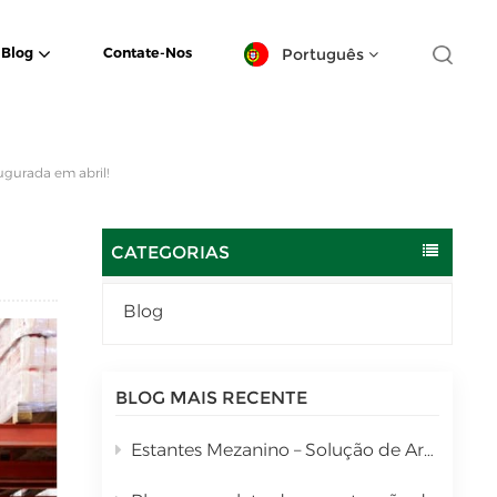
Português
Blog
Contate-Nos
English
augurada em abril!
español
日本語
CATEGORIAS
한국의
Blog
Deutsch
français
BLOG MAIS RECENTE
العربية
Estantes Mezanino – Solução de Armazenamento Vertical em Vários Níveis
português