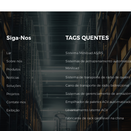
Siga-Nos
TAGS QUENTES
Lar
Sistema Miniload AS/RS
Sobre nós
Sistemas de armazenamento automatiz
Miniload
Produtos
Sistema de transporte de rádio de quatro 
Notícias
Carro de transporte de rádio bidirecional
Soluções
Sistemas de gerenciamento de armazé
Projetos
Empilhador de paletes AGV automatizad
Contate-nos
Levantamento latente AGV
Exibição
fabricante de rack cantilever na china