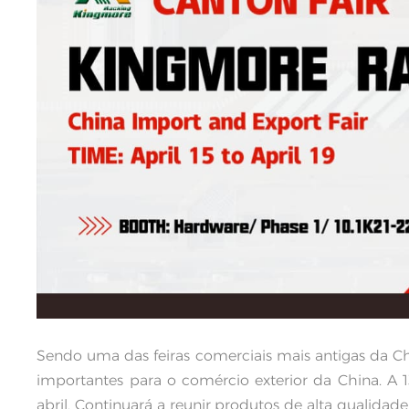
Sendo uma das feiras comerciais mais antigas da Ch
importantes para o comércio exterior da China. A
abril. Continuará a reunir produtos de alta qualid