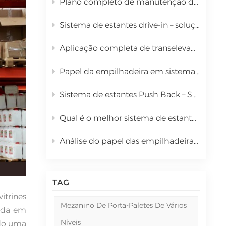
Plano completo de manutenção diária para sistema automatizado de armazenamento e recuperação de guindastes empilhadores.
中文
Sistema de estantes drive-in – solução de armazenamento de paletes a granel de alta densidade
русский
Aplicação completa de transelevadores em sistemas automatizados de armazenagem e recuperação (AS/RS)
Papel da empilhadeira em sistemas AS/RS (Automated Storage and Retrieval System) e análise completa de custos.
Sistema de estantes Push Back – Solução de armazenamento de alta densidade com carrinhos de gravidade
Qual é o melhor sistema de estantes de alta densidade para armazenar grandes quantidades de paletes? | Estantes Drive-In Kingmore
Análise do papel das empilhadeiras em sistemas automatizados de armazenagem e recuperação (AS/RS)
TAG
itrines
Mezanino De Porta-Paletes De Vários
rada em
Níveis
ndo uma