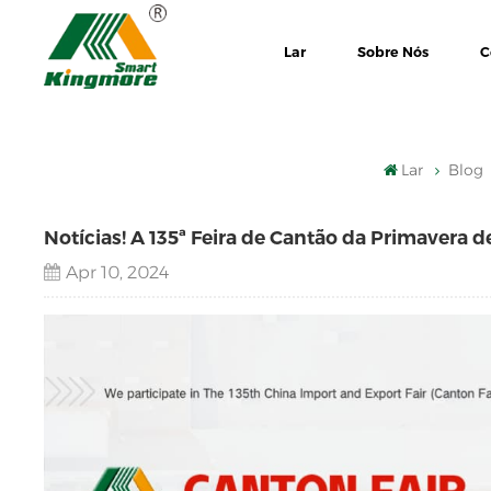
Lar
Sobre Nós
C
Lar
Blog
Notícias! A 135ª Feira de Cantão da Primavera d
Apr 10, 2024