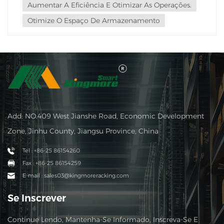
Aumentar A Eficiência E Otimizar As Operações.
Otimize O Espaço De Armazenamento
Add: NO.409 West Jianshe Road, Economic Development
Zone, Jinhu County, Jiangsu Province, China
Tel : +86-25 86154260
Fax : +86-25 86154259
E-mail : sales03@kingmoreracking.com
Se Inscrever
Continue Lendo, Mantenha-Se Informado, Inscreva-Se E