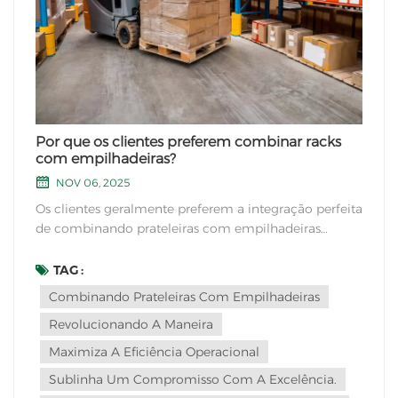
Por que os clientes preferem combinar racks
com empilhadeiras?
NOV 06, 2025
Os clientes geralmente preferem a integração perfeita
de combinando prateleiras com empilhadeiras
Graças à sua eficiência e conveniência incomparáveis,
esta combinação inovadora agiliza as operações de
TAG :
armazém, otimizando o espaço de armazenamento e
Combinando Prateleiras Com Empilhadeiras
facilitando a recuperação rápida de mercadorias. A...
Revolucionando A Maneira
Maximiza A Eficiência Operacional
Sublinha Um Compromisso Com A Excelência.