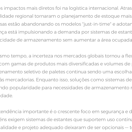
 impactos mais diretos foi na logística internacional. Atra
ilidade regional tornaram o planejamento de estoque mai
as estão abandonando os modelos "just-in-time" e adotan
a está impulsionando a demanda por sistemas de estantes
acidade de armazenamento sem aumentar a área ocupada
mo tempo, a incerteza nos mercados globais tornou a fle
com gamas de produtos mais diversificadas e volumes de p
namento seletivo de paletes continua sendo uma escolha c
 às mercadorias. Enquanto isso, soluções como sistemas de
do popularidade para necessidades de armazenamento mi
idade.
tendência importante é o crescente foco em segurança e du
ns exigem sistemas de estantes que suportem uso contínuo 
ualidade e projeto adequado deixaram de ser opcionais — t