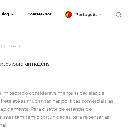
Português
Blog
Contate-Nos
English
ara armazéns
español
antes para armazéns
日本語
한국의
Deutsch
em impactado consideravelmente as cadeias de
ete até as mudanças nas políticas comerciais, as
français
pidamente. Para o setor de estantes de
s, mas também oportunidades para repensar as
العربية
nal.
português