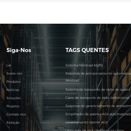
Siga-Nos
TAGS QUENTES
Lar
Sistema Miniload AS/RS
Sobre nós
Sistemas de armazenamento automatiz
Miniload
Produtos
Sistema de transporte de rádio de quatro 
Notícias
Carro de transporte de rádio bidirecional
Soluções
Sistemas de gerenciamento de armazé
Projetos
Empilhador de paletes AGV automatizad
Contate-nos
Levantamento latente AGV
Exibição
fabricante de rack cantilever na china