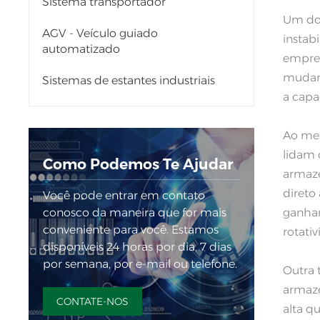
Sistema transportador
Um dos
AGV - Veículo guiado
instab
automatizado
empres
mudanç
Sistemas de estantes industriais
a cap
Ao mes
lidam 
Como Podemos Te Ajudar
armaze
direto
Você pode entrar em contato
ganhan
conosco da maneira que for mais
conveniente para você. Estamos
rotativ
disponíveis 24 horas por dia, 7 dias
por semana, por e-mail ou telefone.
Outra 
armazé
CONTATE-NOS
alta q