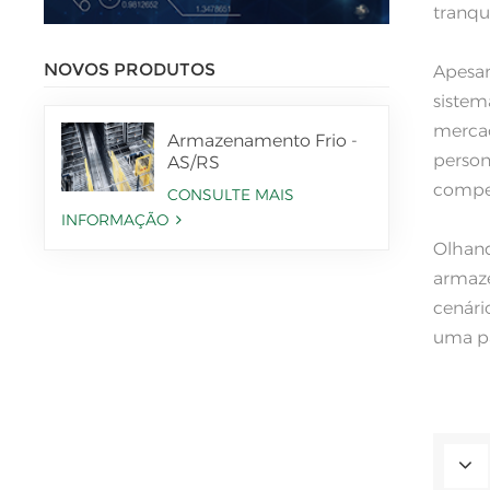
tranqu
NOVOS PRODUTOS
Apesar
sistem
mercad
Armazenamento Frio -
person
AS/RS
compet
CONSULTE MAIS
INFORMAÇÃO
Olhand
armazé
cenári
uma pa