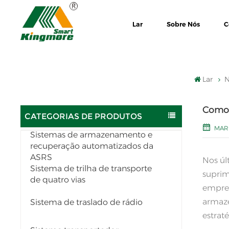
Lar
Sobre Nós
C
Lar
N
Como 
CATEGORIAS DE PRODUTOS
MAR 
Sistemas de armazenamento e
recuperação automatizados da
ASRS
Nos úl
Sistema de trilha de transporte
suprim
de quatro vias
empres
armaze
Sistema de traslado de rádio
estrat