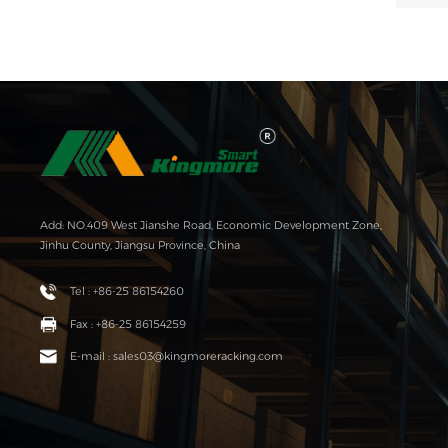
Add: NO.409 West Jianshe Road, Economic Development Zone,
Jinhu County, Jiangsu Province, China
Tel : +86-25 86154260
Fax : +86-25 86154259
E-mail : sales03@kingmoreracking.com