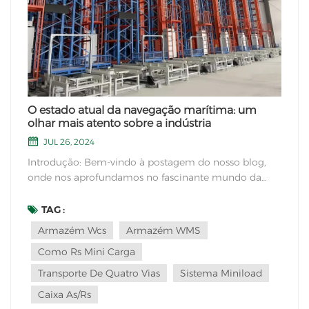
O estado atual da navegação marítima: um
olhar mais atento sobre a indústria
JUL 26, 2024
Introdução: Bem-vindo à postagem do nosso blog,
onde nos aprofundamos no fascinante mundo da
navegação marítima. Enquanto espinha dorsal do
comércio global, a indústria marítima desempenha
TAG :
um papel crucial na ligação dos pa...
Armazém Wcs
Armazém WMS
Como Rs Mini Carga
Transporte De Quatro Vias
Sistema Miniload
Caixa As/rs