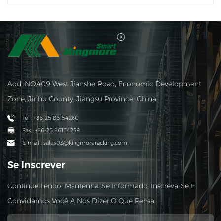
Add: NO.409 West Jianshe Road, Economic Development
Zone, Jinhu County, Jiangsu Province, China
Tel : +86-25 86154260
Fax : +86-25 86154259
E-mail : sales03@kingmoreracking.com
Se Inscrever
Continue Lendo, Mantenha-Se Informado, Inscreva-Se E
Convidamos Você A Nos Dizer O Que Pensa.